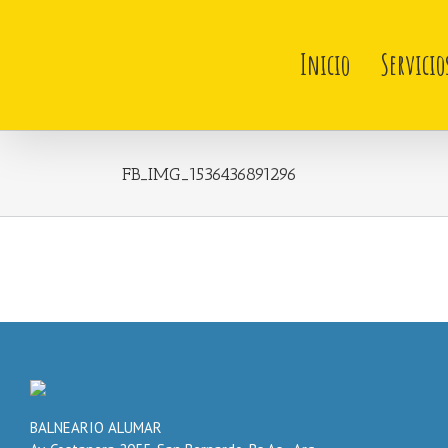
Skip
to
content
Inicio
Servicio
FB_IMG_1536436891296
BALNEARIO ALUMAR