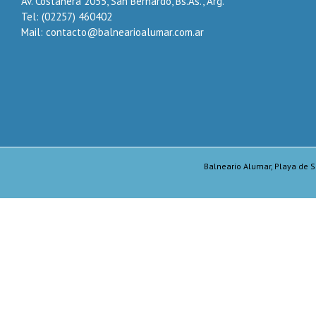
Av. Costanera 2055, San Bernardo, Bs.As., Arg.
Tel: (02257) 460402
Mail: contacto@balnearioalumar.com.ar
Balneario Alumar, Playa de S