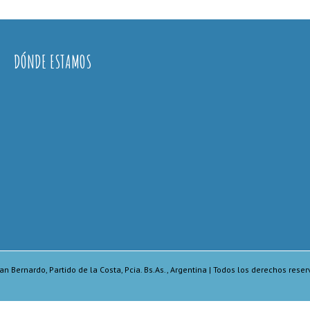
DÓNDE ESTAMOS
an Bernardo, Partido de la Costa, Pcia. Bs.As., Argentina | Todos los derechos res