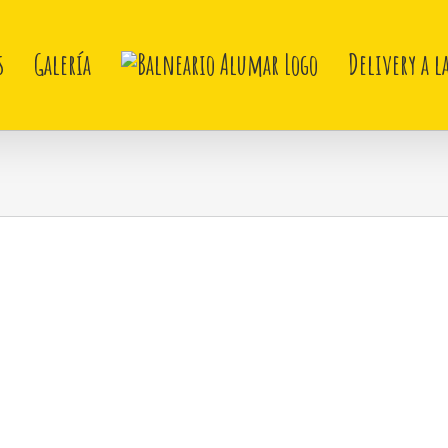
s
Galería
Delivery a l