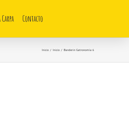
a Carpa
Contacto
Inicio
/
Inicio
/
Banderin Gatronomía 6