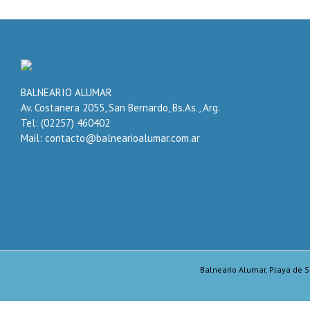
BALNEARIO ALUMAR
Av. Costanera 2055, San Bernardo, Bs.As., Arg.
Tel: (02257) 460402
Mail: contacto@balnearioalumar.com.ar
Balneario Alumar, Playa de S