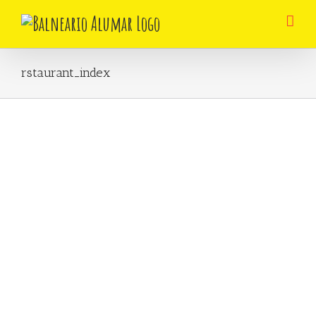
Skip
to
content
rstaurant_index