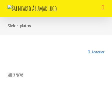
Skip
to
content
Slider platos
Anterior
Slider platos