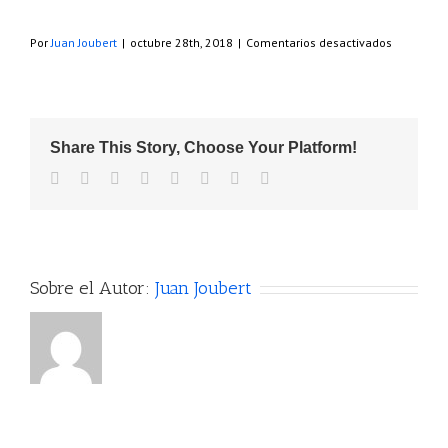
en
Por
Juan Joubert
|
octubre 28th, 2018
|
Comentarios desactivados
Slider
platos
Share This Story, Choose Your Platform!
Facebook
Twitter
Reddit
LinkedIn
Tumblr
Pinterest
Vk
Correo
electrónico
Sobre el Autor:
Juan Joubert